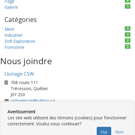
Page
8
Galerie
1
Catégories
Mine
3
Industriel
1
Drill Exploration
2
Foresterie
5
Nous joindre
Usinage CSW
708 route 111
Trécesson
,
Québec
J0Y 2S0
usinagecsw@yahoo.ca
819-727-3001
Avertissement
819-727-3006
Les site web utilisent des témoins (cookies) pour fonctionner
correctement. Voulez-vous continuer?
©
2026
Usinage CSW Inc
•
Contactez-
Oui
Non
nous
•
Catégories
•
Plan du site
•
Politique de