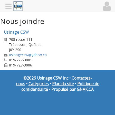
Nous joindre
Usinage CSW
708 route 111
Trécesson
,
Québec
J0Y 2S0
usinagecsw@yahoo.ca
819-727-3001
819-727-3006
©
2026
Usinage CSW Inc
•
Contactez-
nous
•
Catégories
•
Plan du site
•
Politique de
confidentialité
• Propulsé par
GNAK.CA